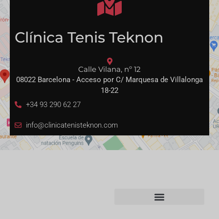
Clínica Tenis Teknon
Calle Vilana, nº 12
08022 Barcelona - Acceso por C/ Marquesa de Villalonga
18-22
+34 93 290 62 27
info@clinicatenisteknon.com
Especialidades
Enlaces Rápidos
Readaptación deportiva
Biomecánica funcional y
Terapia Regenerativa
podológica